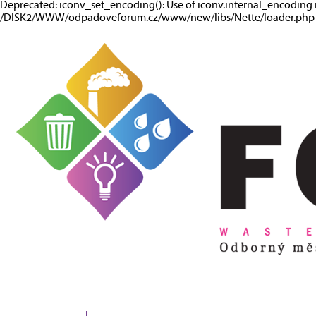
Deprecated: iconv_set_encoding(): Use of iconv.internal_encoding 
/DISK2/WWW/odpadoveforum.cz/www/new/libs/Nette/loader.php o