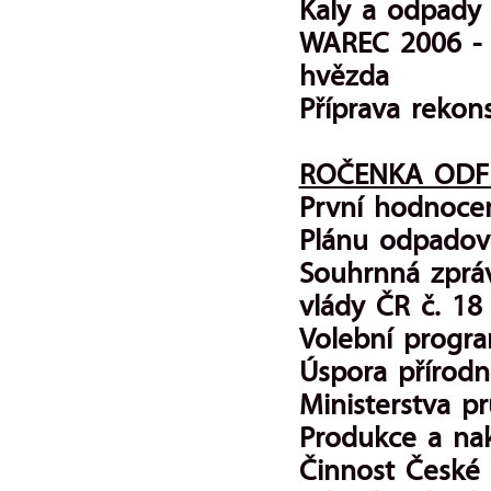
Kaly a odpady
WAREC 2006 - 
hvězda
Příprava rekon
ROČENKA ODF
První hodnocen
Plánu odpadov
Souhrnná zpráv
vlády ČR č. 18
Volební progr
Úspora přírodn
Ministerstva 
Produkce a na
Činnost České 