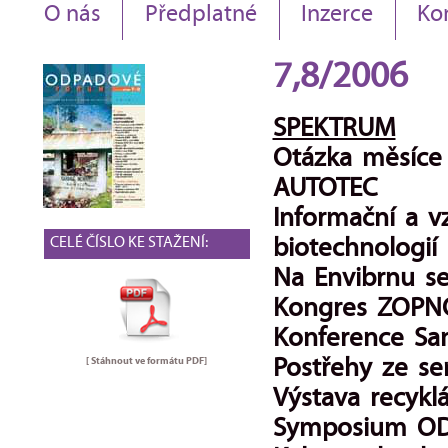
O nás
Předplatné
Inzerce
Ko
7,8/2006
SPEKTRUM
Otázka měsíce
AUTOTEC
Informační a v
CELÉ ČÍSLO KE STAŽENÍ:
biotechnologií
Na Envibrnu se
Kongres ZOPNO
Konference San
[ Stáhnout ve formátu
PDF
]
Postřehy ze se
Výstava recykl
Symposium O