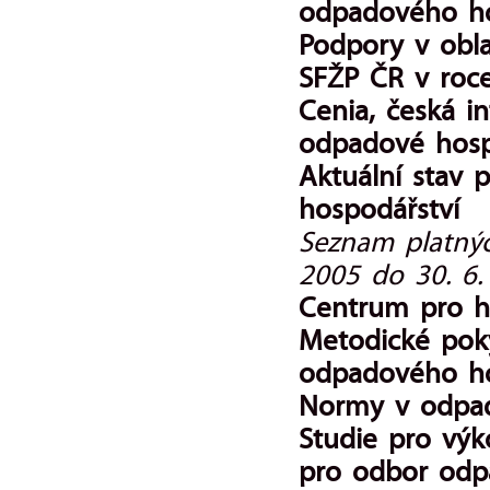
odpadového ho
Podpory v obla
SFŽP ČR v roc
Cenia, česká i
odpadové hosp
Aktuální stav 
hospodářství
Seznam platnýc
2005 do 30. 6.
Centrum pro h
Metodické pok
odpadového ho
Normy v odpa
Studie pro výk
pro odbor od