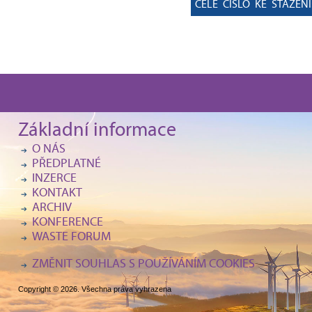
CELÉ ČÍSLO KE STAŽENÍ
Základní informace
O NÁS
PŘEDPLATNÉ
INZERCE
KONTAKT
ARCHIV
KONFERENCE
WASTE FORUM
ZMĚNIT SOUHLAS S POUŽÍVÁNÍM COOKIES
Copyright © 2026. Všechna práva vyhrazena