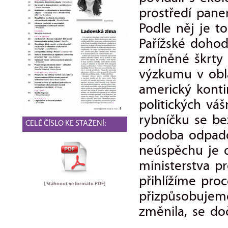
prostředí pan
Podle něj je t
Pařížské doho
zmíněné škrty
výzkumu v obla
americký konti
politických vá
rybníčku se be
CELÉ ČÍSLO KE STAŽENÍ:
podoba odpad
neúspěchu je 
ministerstva p
přihlížíme pro
[ Stáhnout ve formátu
PDF
]
přizpůsobujeme
změnila, se d