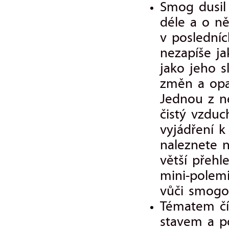
Smog dusil 
déle a o ně
v poslední
nezapíše ja
jako jeho s
změn a opa
Jednou z ne
čistý vzduc
vyjádření 
naleznete 
větší přehle
mini-polem
vůči smogov
Tématem čí
stavem a po