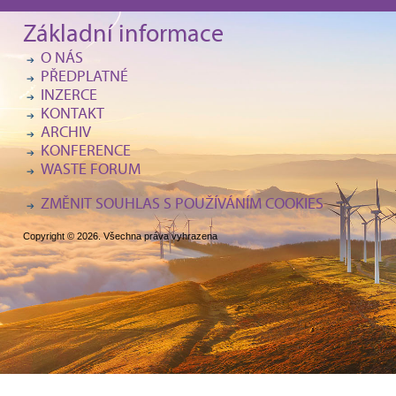
Základní informace
O NÁS
PŘEDPLATNÉ
INZERCE
KONTAKT
ARCHIV
KONFERENCE
WASTE FORUM
ZMĚNIT SOUHLAS S POUŽÍVÁNÍM COOKIES
Copyright © 2026. Všechna práva vyhrazena