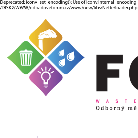
Deprecated: iconv_set_encoding(): Use of iconv.internal_encoding 
/DISK2/WWW/odpadoveforum.cz/www/new/libs/Nette/loader.php o