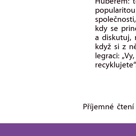
Huberem: tě
popularitou
společnosti
kdy se pri
a diskutuj
když si z n
legraci: „Vy
recyklujete“
Příjemné čten