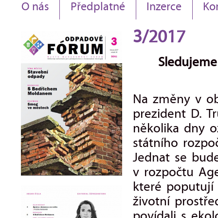
O nás
Předplatné
Inzerce
Ko
3/2017
Sledujeme 
Na změny v obl
prezident D. T
několika dny o
státního rozpo
Jednat se bude
v rozpočtu Age
které poputují
životní prostř
povídali s eko