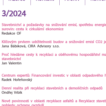
3/2024
Stavebnictví a požadavky na snižování emisí, spotřebu energi
surovin: cesta k cirkulární ekonomice
Redakce OF
Klíčovým prvkem udržitelnosti budov a snižování emisí CO2 je
Jana Bábiková, CIRA Advisory s.r.o.
Proč hledáme cesty k recyklaci a oběhovému hospodářství ma
stavebnictví
Jan Valentin
Centrum expertů: Financování investic v oblasti odpadového h
Radek Hořeňovský
Denní realita při recyklaci stavebních a demoličních odpadů
Ondřej Vrbík
Nové povinnosti v oblasti recyklace asfaltů a Recyklace stav
pohledu ochrany ovzduší