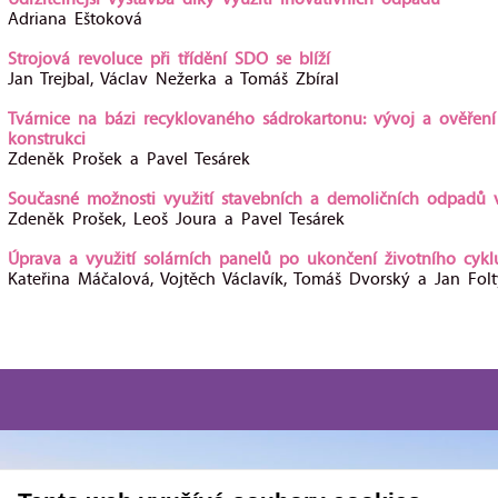
Udržitelnější výstavba díky využití inovativních odpadů
Adriana Eštoková
Strojová revoluce při třídění SDO se blíží
Jan Trejbal, Václav Nežerka a Tomáš Zbíral
Tvárnice na bázi recyklovaného sádrokartonu: vývoj a ověřen
konstrukci
Zdeněk Prošek a Pavel Tesárek
Současné možnosti využití stavebních a demoličních odpadů 
Zdeněk Prošek, Leoš Joura a Pavel Tesárek
Úprava a využití solárních panelů po ukončení životního cyklu
Kateřina Máčalová, Vojtěch Václavík, Tomáš Dvorský a Jan Fol