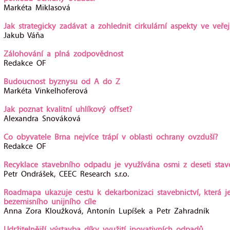
Markéta Miklasová
Jak strategicky zadávat a zohlednit cirkulární aspekty ve veře
Jakub Váňa
Zálohování a plná zodpovědnost
Redakce OF
Budoucnost byznysu od A do Z
Markéta Vinkelhoferová
Jak poznat kvalitní uhlíkový offset?
Alexandra Snováková
Co obyvatele Brna nejvíce trápí v oblasti ochrany ovzduší?
Redakce OF
Recyklace stavebního odpadu je využívána osmi z deseti stav
Petr Ondrášek, CEEC Research s.r.o.
Roadmapa ukazuje cestu k dekarbonizaci stavebnictví, která j
bezemisního unijního cíle
Anna Zora Kloužková, Antonín Lupíšek a Petr Zahradník