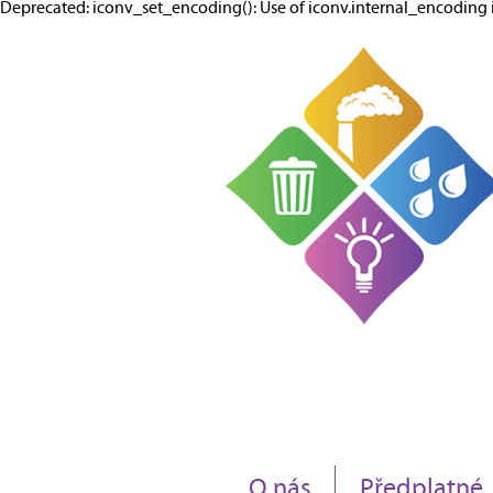
Deprecated: iconv_set_encoding(): Use of iconv.internal_encodi
O nás
Předplatné