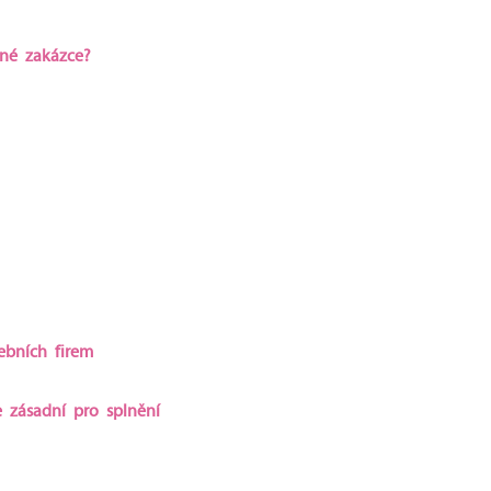
jné zakázce?
ebních firem
e zásadní pro splnění