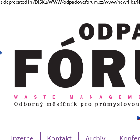
ng is deprecated in /DISK2/WWW/odpadoveforum.cz/www/new/libs/Ne
Inzerce
Kontakt
Archiv
Konfe