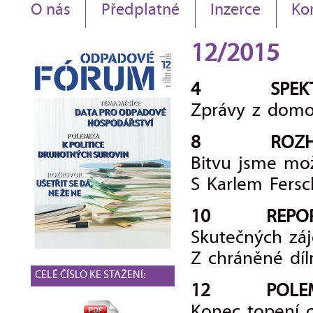
O nás
Předplatné
Inzerce
Ko
12/2015
4 SPEKT
Zprávy z domo
8 ROZHO
Bitvu jsme možn
S Karlem Fer
10 REPOR
Skutečných zá
Z chráněné díln
CELÉ ČÍSLO KE STAŽENÍ:
12 POLEM