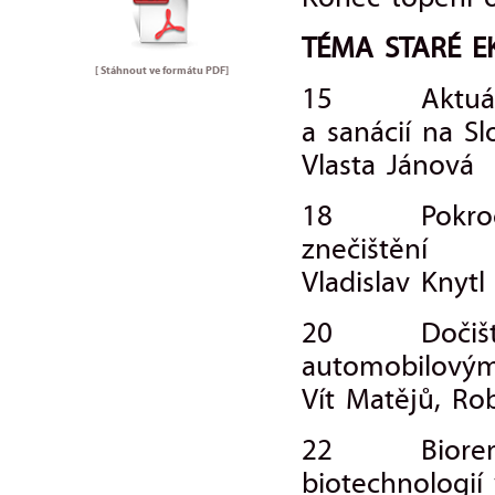
Konec topení
TÉMA STARÉ E
[ Stáhnout ve formátu
PDF
]
15 Aktuálne 
a sanácií na S
Vlasta Jánová
18 Pokročil
znečištění
Vladislav Knytl
20 Dočištění
automobilový
Vít Matějů, Ro
22 Bioremedia
biotechnologií 