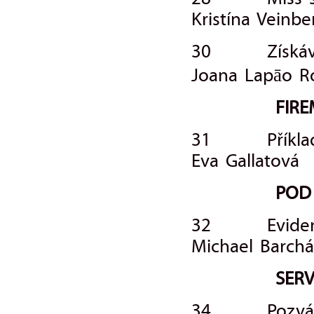
28 Miss sp
Kristína Veinb
30 Získávání
Joana Lapāo R
FIREM
31 Příklady 
Eva Gallatová
POD
32 Evidence
Michael Barch
SERVI
34 Pozvání 