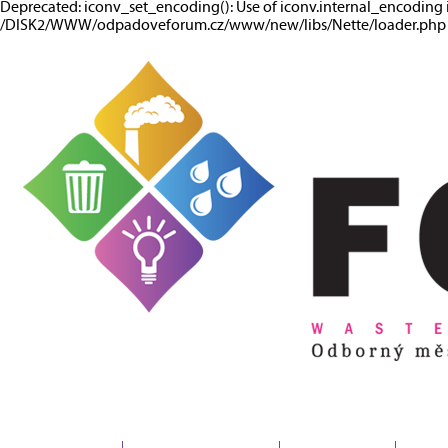
Deprecated: iconv_set_encoding(): Use of iconv.internal_encoding 
/DISK2/WWW/odpadoveforum.cz/www/new/libs/Nette/loader.php o