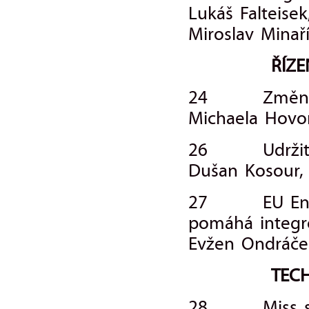
Lukáš Falteisek
Miroslav Minař
ŘÍZEN
24 Změny v o
Michaela Hovo
26 Udržiteln
Dušan Kosour, 
27 EU Enviro
pomáhá integro
Evžen Ondráče
TEC