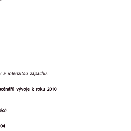
ů
y a intenzitou zápachu.
scénářů vývoje k roku 2010
ách.
004