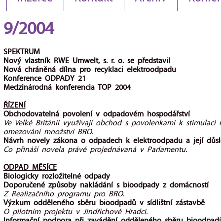
9/2004
SPEKTRUM
Nový vlastník RWE Umwelt, s. r. o. se představil
Nová chráněná dílna pro recyklaci elektroodpadu
Konference ODPADY 21
Medzinárodná konferencia TOP 2004
ŘÍZENÍ
Obchodovatelná povolení v odpadovém hospodářství
Ve Velké Británii využívají obchod s povolenkami k stimulac
omezování množství BRO.
Návrh novely zákona o odpadech k elektroodpadu a její důs
Co přináší novela právě projednávaná v Parlamentu.
ODPAD MĚSÍCE
Biologicky rozložitelné odpady
Doporučené způsoby nakládání s bioodpady z domácností
Z Realizačního programu pro BRO.
Výzkum odděleného sběru bioodpadů v sídlištní zástavbě
O pilotním projektu v Jindřichově Hradci.