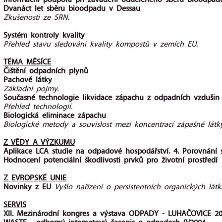
Informační podpora při zavádění odděleného sběru bioodpad
Dvanáct let sběru bioodpadu v Dessau
Zkušenosti ze SRN.
Systém kontroly kvality
Přehled stavu sledování kvality kompostů v zemích EU.
TÉMA MĚSÍCE
Čištění odpadních plynů
Pachové látky
Základní pojmy.
Současné technologie likvidace zápachu z odpadních vzdušin
Přehled technologií.
Biologická eliminace zápachu
Biologické metody a souvislost mezi koncentrací zápašné látk
Z VĚDY A VÝZKUMU
Aplikace LCA studie na odpadové hospodářství. 4. Porovnání 
Hodnocení potenciální škodlivosti prvků pro životní prostředí
Z EVROPSKÉ UNIE
Novinky z EU
Vyšlo nařízení o persistentních organických látk
SERVIS
XII. Mezinárodní kongres a výstava ODPADY - LUHAČOVICE 2