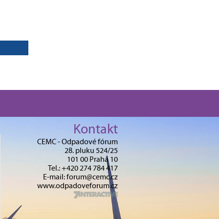
Kontakt
CEMC - Odpadové fórum
28. pluku 524/25
101 00 Praha 10
Tel.: +420 274 784 417
E-mail: forum@cemc.cz
www.odpadoveforum.cz