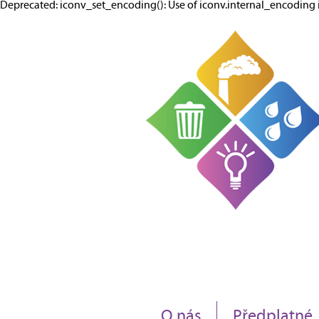
Deprecated: iconv_set_encoding(): Use of iconv.internal_encodi
O nás
Předplatné