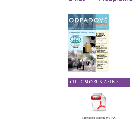
CELÉ ČÍSLO KE STAŽENÍ:
[ Stáhnout ve formátu
PDF
]