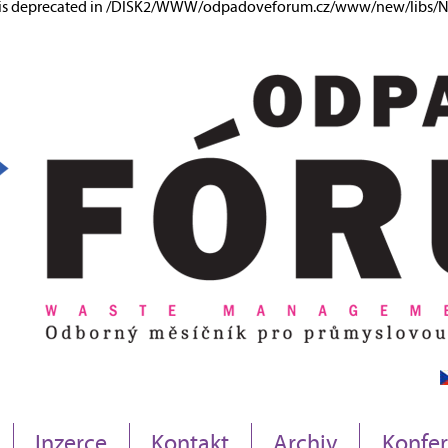
ng is deprecated in /DISK2/WWW/odpadoveforum.cz/www/new/libs/Ne
Inzerce
Kontakt
Archiv
Konfe