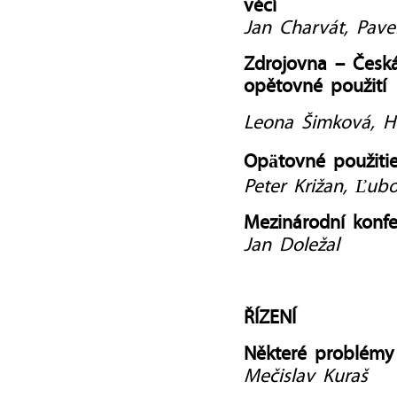
věcí
Jan Charvát, Pave
Zdrojovna – Česk
opětovné použití
Leona Šimková, H
Opätovné použitie
Peter Križan, Ľub
Mezinárodní konf
Jan Doležal
ŘÍZENÍ
Některé problémy
Mečislav Kuraš