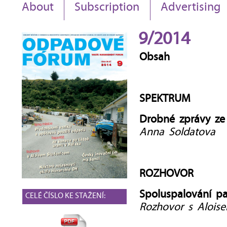
About
Subscription
Advertising
9/2014
Obsah
SPEKTRUM
Drobné zprávy ze
Anna Soldatova
ROZHOVOR
Spoluspalování pa
CELÉ ČÍSLO KE STAŽENÍ:
Rozhovor s Alois