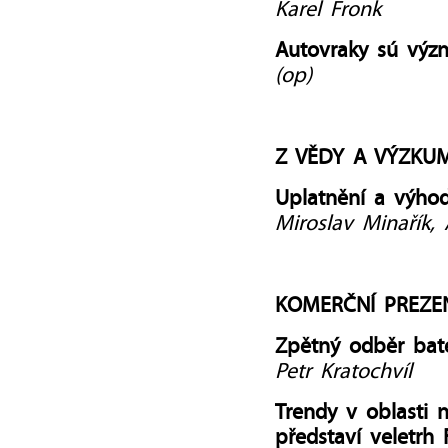
Karel Fronk
Autovraky sú výz
(op)
Z VĚDY A VÝZKU
Uplatnění a výhod
Miroslav Minařík,
KOMERČNÍ PREZE
Zpětný odběr bate
Petr Kratochvíl
Trendy v oblasti 
představí veletr