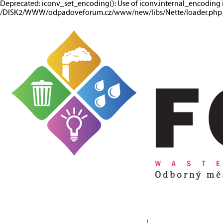
Deprecated: iconv_set_encoding(): Use of iconv.internal_encoding 
/DISK2/WWW/odpadoveforum.cz/www/new/libs/Nette/loader.php o