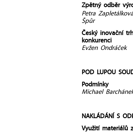
Zpětný odběr výr
Petra Zapletálkov
Špůr
Český inovační tr
konkurenci
Evžen Ondráček
POD LUPOU SOUD
Podmínky
Michael Barcháne
NAKLÁDÁNÍ S OD
Využití materiálů 