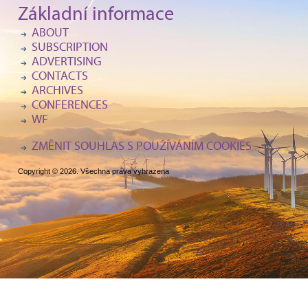
Základní informace
ABOUT
SUBSCRIPTION
ADVERTISING
CONTACTS
ARCHIVES
CONFERENCES
WF
ZMĚNIT SOUHLAS S POUŽÍVÁNÍM COOKIES
Copyright © 2026. Všechna práva vyhrazena