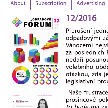
About
Subscription
Advertising
12/2016
Přerušení jedn
odpadovými zák
Vánocemi nejv
za posledních 
nedaří posunou
volebního obd
otázkou, zda j
legislativní pro
Naše frustrace
prosincové po
to bude mít p