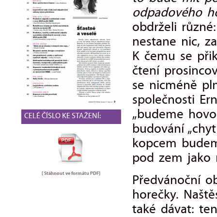
odpadového ho
obdrželi různé
nestane nic, za
K čemu se přik
čtení prosinc
se nicméně pln
společnosti Ern
„budeme hovoř
CELÉ ČÍSLO KE STAŽENÍ:
budování „chyt
kopcem budeme
pod zem jako n
[ Stáhnout ve formátu
PDF
]
Předvánoční o
horečky. Naště
také dávat: ten