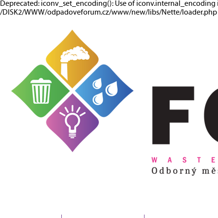
Deprecated: iconv_set_encoding(): Use of iconv.internal_encoding 
/DISK2/WWW/odpadoveforum.cz/www/new/libs/Nette/loader.php o