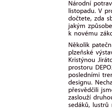
Národní potrav
listopadu. V p
dočtete, zda s
jakým způsobe
k novému záko
Několik patečn
plzeňské výsta
Kristýnou Jirá
prostoru DEPO
posledními tre
designu. Necha
přesvědčili jsm
zaslouží druho
sedáků, lustrů