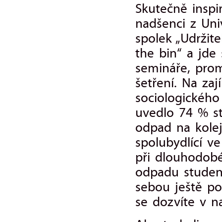
Skutečně inspi
nadšenci z Uni
spolek „Udržitel
the bin“ a jde
semináře, prom
šetření. Na za
sociologického
uvedlo 74 % st
odpad na kolejí
spolubydlící ve
při dlouhodobé
odpadu student
sebou ještě poř
se dozvíte v n