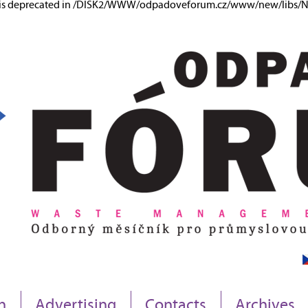
ng is deprecated in /DISK2/WWW/odpadoveforum.cz/www/new/libs/Ne
n
Advertising
Contacts
Archives