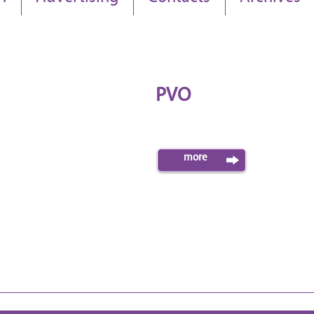
PVO
more