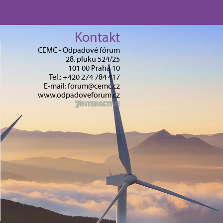
Kontakt
CEMC - Odpadové fórum
28. pluku 524/25
101 00 Praha 10
Tel.: +420 274 784 417
E-mail: forum@cemc.cz
www.odpadoveforum.cz